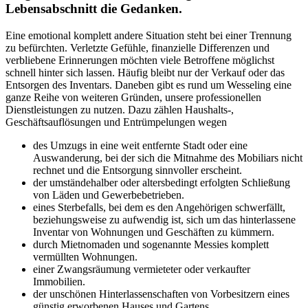
Lebensabschnitt die Gedanken.
Eine emotional komplett andere Situation steht bei einer Trennung
zu befürchten. Verletzte Gefühle, finanzielle Differenzen und
verbliebene Erinnerungen möchten viele Betroffene möglichst
schnell hinter sich lassen. Häufig bleibt nur der Verkauf oder das
Entsorgen des Inventars. Daneben gibt es rund um Wesseling eine
ganze Reihe von weiteren Gründen, unsere professionellen
Dienstleistungen zu nutzen. Dazu zählen Haushalts-,
Geschäftsauflösungen und Entrümpelungen wegen
des Umzugs in eine weit entfernte Stadt oder eine
Auswanderung, bei der sich die Mitnahme des Mobiliars nicht
rechnet und die Entsorgung sinnvoller erscheint.
der umständehalber oder altersbedingt erfolgten Schließung
von Läden und Gewerbebetrieben.
eines Sterbefalls, bei dem es den Angehörigen schwerfällt,
beziehungsweise zu aufwendig ist, sich um das hinterlassene
Inventar von Wohnungen und Geschäften zu kümmern.
durch Mietnomaden und sogenannte Messies komplett
vermüllten Wohnungen.
einer Zwangsräumung vermieteter oder verkaufter
Immobilien.
der unschönen Hinterlassenschaften von Vorbesitzern eines
günstig erworbenen Hauses und Gartens.