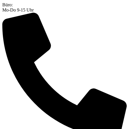
Zum
Büro:
Inhalt
Mo-Do 9-15 Uhr
springen