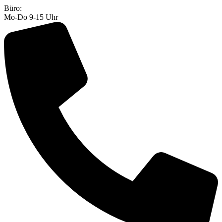
Zum
Büro:
Inhalt
Mo-Do 9-15 Uhr
springen