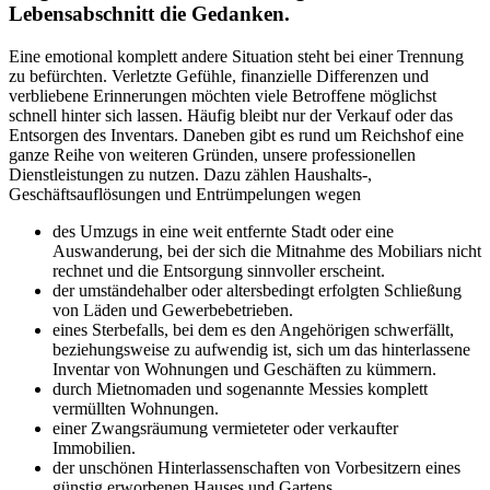
Lebensabschnitt die Gedanken.
Eine emotional komplett andere Situation steht bei einer Trennung
zu befürchten. Verletzte Gefühle, finanzielle Differenzen und
verbliebene Erinnerungen möchten viele Betroffene möglichst
schnell hinter sich lassen. Häufig bleibt nur der Verkauf oder das
Entsorgen des Inventars. Daneben gibt es rund um Reichshof eine
ganze Reihe von weiteren Gründen, unsere professionellen
Dienstleistungen zu nutzen. Dazu zählen Haushalts-,
Geschäftsauflösungen und Entrümpelungen wegen
des Umzugs in eine weit entfernte Stadt oder eine
Auswanderung, bei der sich die Mitnahme des Mobiliars nicht
rechnet und die Entsorgung sinnvoller erscheint.
der umständehalber oder altersbedingt erfolgten Schließung
von Läden und Gewerbebetrieben.
eines Sterbefalls, bei dem es den Angehörigen schwerfällt,
beziehungsweise zu aufwendig ist, sich um das hinterlassene
Inventar von Wohnungen und Geschäften zu kümmern.
durch Mietnomaden und sogenannte Messies komplett
vermüllten Wohnungen.
einer Zwangsräumung vermieteter oder verkaufter
Immobilien.
der unschönen Hinterlassenschaften von Vorbesitzern eines
günstig erworbenen Hauses und Gartens.