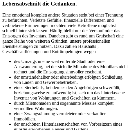
Lebensabschnitt die Gedanken.
Eine emotional komplett andere Situation steht bei einer Trennung
zu befürchten. Verletzte Gefühle, finanzielle Differenzen und
verbliebene Erinnerungen möchten viele Betroffene möglichst
schnell hinter sich lassen. Häufig bleibt nur der Verkauf oder das
Entsorgen des Inventars. Daneben gibt es rund um Grafschaft eine
ganze Reihe von weiteren Gründen, unsere professionellen
Dienstleistungen zu nutzen. Dazu zählen Haushalts-,
Geschäftsauflösungen und Entrümpelungen wegen
des Umzugs in eine weit entfernte Stadt oder eine
Auswanderung, bei der sich die Mitnahme des Mobiliars nicht
rechnet und die Entsorgung sinnvoller erscheint.
der umständehalber oder altersbedingt erfolgten Schließung
von Läden und Gewerbebetrieben.
eines Sterbefalls, bei dem es den Angehörigen schwerfällt,
beziehungsweise zu aufwendig ist, sich um das hinterlassene
Inventar von Wohnungen und Geschäften zu kümmern.
durch Mietnomaden und sogenannte Messies komplett
vermüllten Wohnungen.
einer Zwangsräumung vermieteter oder verkaufter
Immobilien.
der unschönen Hinterlassenschaften von Vorbesitzern eines
günstig erworbenen Hauses und Gartens.