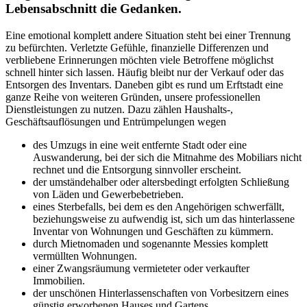
Lebensabschnitt die Gedanken.
Eine emotional komplett andere Situation steht bei einer Trennung
zu befürchten. Verletzte Gefühle, finanzielle Differenzen und
verbliebene Erinnerungen möchten viele Betroffene möglichst
schnell hinter sich lassen. Häufig bleibt nur der Verkauf oder das
Entsorgen des Inventars. Daneben gibt es rund um Erftstadt eine
ganze Reihe von weiteren Gründen, unsere professionellen
Dienstleistungen zu nutzen. Dazu zählen Haushalts-,
Geschäftsauflösungen und Entrümpelungen wegen
des Umzugs in eine weit entfernte Stadt oder eine
Auswanderung, bei der sich die Mitnahme des Mobiliars nicht
rechnet und die Entsorgung sinnvoller erscheint.
der umständehalber oder altersbedingt erfolgten Schließung
von Läden und Gewerbebetrieben.
eines Sterbefalls, bei dem es den Angehörigen schwerfällt,
beziehungsweise zu aufwendig ist, sich um das hinterlassene
Inventar von Wohnungen und Geschäften zu kümmern.
durch Mietnomaden und sogenannte Messies komplett
vermüllten Wohnungen.
einer Zwangsräumung vermieteter oder verkaufter
Immobilien.
der unschönen Hinterlassenschaften von Vorbesitzern eines
günstig erworbenen Hauses und Gartens.