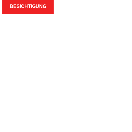
BESICHTIGUNG
Ihr Part
Entrümp
Haushal