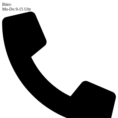
Zum
Büro:
Inhalt
Mo-Do 9-15 Uhr
springen