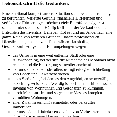
Lebensabschnitt die Gedanken.
Eine emotional komplett andere Situation steht bei einer Trennung
zu befürchten. Verletzte Gefühle, finanzielle Differenzen und
verbliebene Erinnerungen möchten viele Betroffene möglichst
schnell hinter sich lassen. Häufig bleibt nur der Verkauf oder das
Entsorgen des Inventars. Daneben gibt es rund um Andernach eine
ganze Reihe von weiteren Gründen, unsere professionellen
Dienstleistungen zu nutzen. Dazu zählen Haushalts-,
Geschäftsauflösungen und Entrümpelungen wegen
des Umzugs in eine weit entfernte Stadt oder eine
Auswanderung, bei der sich die Mitnahme des Mobiliars nicht
rechnet und die Entsorgung sinnvoller erscheint.
der umständehalber oder altersbedingt erfolgten Schließung
von Läden und Gewerbebetrieben.
eines Sterbefalls, bei dem es den Angehörigen schwerfällt,
beziehungsweise zu aufwendig ist, sich um das hinterlassene
Inventar von Wohnungen und Geschäften zu kümmern.
durch Mietnomaden und sogenannte Messies komplett
vermüllten Wohnungen.
einer Zwangsräumung vermieteter oder verkaufter
Immobilien.
der unschönen Hinterlassenschaften von Vorbesitzern eines
günstig erworbenen Hauses und Gartens.