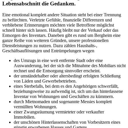
Lebensabschnitt die Gedanken.
Eine emotional komplett andere Situation steht bei einer Trennung
zu befürchten. Verletzte Gefühle, finanzielle Differenzen und
verbliebene Erinnerungen möchten viele Betroffene möglichst
schnell hinter sich lassen. Häufig bleibt nur der Verkauf oder das
Entsorgen des Inventars. Daneben gibt es rund um Bergheim eine
ganze Reihe von weiteren Gründen, unsere professionellen
Dienstleistungen zu nutzen. Dazu zählen Haushalts-,
Geschäftsauflösungen und Entrümpelungen wegen
des Umzugs in eine weit entfernte Stadt oder eine
Auswanderung, bei der sich die Mitnahme des Mobiliars nicht
rechnet und die Entsorgung sinnvoller erscheint.
der umständehalber oder altersbedingt erfolgten Schließung
von Läden und Gewerbebetrieben.
eines Sterbefalls, bei dem es den Angehörigen schwerfällt,
beziehungsweise zu aufwendig ist, sich um das hinterlassene
Inventar von Wohnungen und Geschäften zu kümmern.
durch Mietnomaden und sogenannte Messies komplett
vermüllten Wohnungen.
einer Zwangsräumung vermieteter oder verkaufter
Immobilien.
der unschönen Hinterlassenschaften von Vorbesitzern eines
günstig erworbenen Hauses und Gartens.